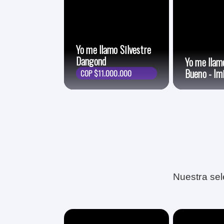
Yo me llamo Silvestre
Dangond
Yo me llam
Bueno - Im
COP $11.000.000
Nuestra sel