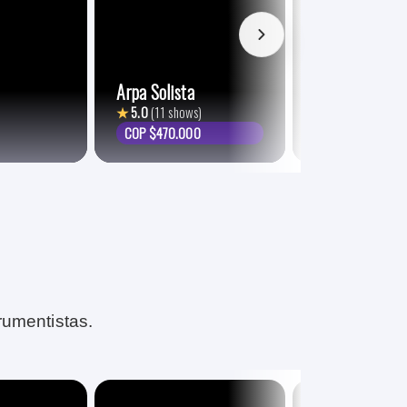
Gaita Escoces
Arpa Solista
Bogotá
★
5.0
(11 shows)
★
4.9
(21 shows)
COP $470.000
COP $700.000
rumentistas.