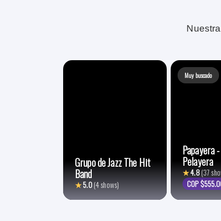
Nuestra
Muy buscado
Papayera -
Pelayera
Grupo de Jazz The Hit
Band
★
4.8
(37 sh
COP $555.
★
5.0
(4 shows)