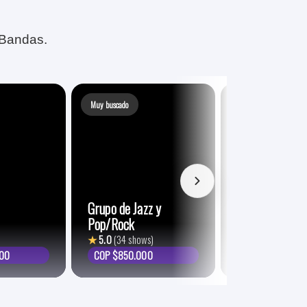
 Bandas.
Muy buscado
Grupo de Jazz y
Pop/Rock
★
5.0
(34 shows)
Rock Electróni
000
COP $850.000