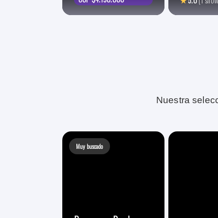
★
5.0
(1 show
Nuestra selecc
Muy buscado