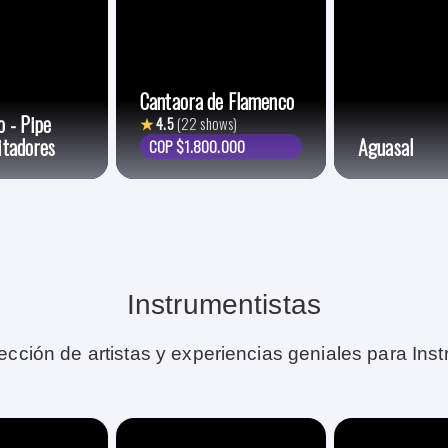
Cantaora de Flamenco
o - Pipe
★
4.5
(22 shows)
itadores
Aguasal
COP $1.800.000
Instrumentistas
ección de artistas y experiencias geniales para Inst