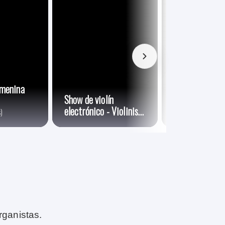
emenina
Show de violín
Violinista
electrónico - Violinista
Bucaramanga
)
electrónico
rganistas.