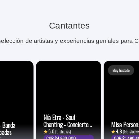
Cantantes
elección de artistas y experiencias geniales para 
Muy buscado
Nía Etra - Soul
Chanting - Concierto
Misa Person
- Banda
Vital
cadas
★
5.0
(5 shows)
★
4.8
(56 show
COP $4.960.000
COP $1.490.4