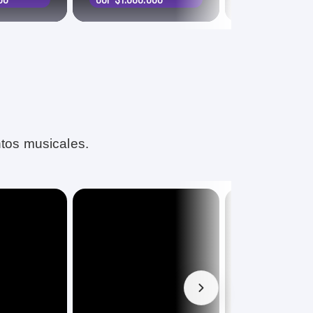
★
4.7
(5 shows)
ntos musicales.
Top seller