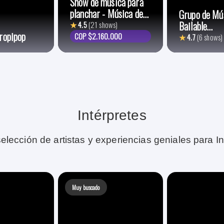
Show de música para
planchar - Música de
Grupo de Mú
plancha
Bailable
★
4.5
(21 shows)
ropipop
QuieroMusic
COP $2.160.000
★
4.7
(6 shows)
Intérpretes
elección de artistas y experiencias geniales para In
Muy buscado