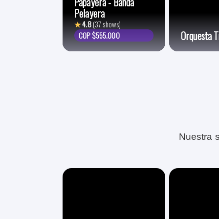
Papayera - Banda
Pelayera
★
4.8
(37 shows)
Orquesta T
COP $555.000
Nuestra s