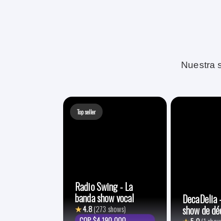
Nuestra s
Top seller
Radio Swing - La
banda show vocal
DecaDelia 
show de dé
★
4.8
(273 shows)
COP $4.190.000