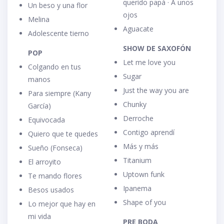
querido papá · A unos
Un beso y una flor
ojos
Melina
Aguacate
Adolescente tierno
SHOW DE SAXOFÓN
POP
Let me love you
Colgando en tus
Sugar
manos
Just the way you are
Para siempre (Kany
Chunky
García)
Derroche
Equivocada
Contigo aprendí
Quiero que te quedes
Más y más
Sueño (Fonseca)
Titanium
El arroyito
Uptown funk
Te mando flores
Ipanema
Besos usados
Shape of you
Lo mejor que hay en
mi vida
PRE BODA