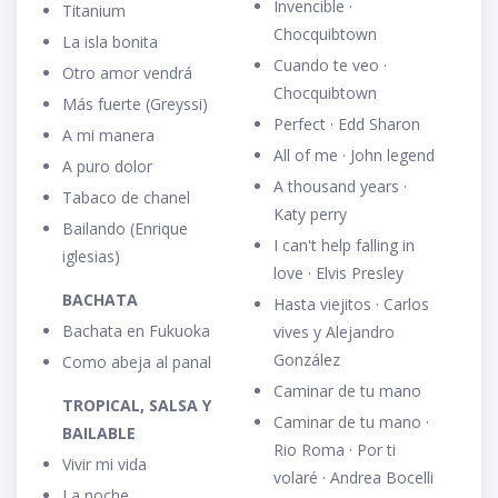
Invencible ·
Titanium
Chocquibtown
La isla bonita
Cuando te veo ·
Otro amor vendrá
Chocquibtown
Más fuerte (Greyssi)
Perfect · Edd Sharon
A mi manera
All of me · John legend
A puro dolor
A thousand years ·
Tabaco de chanel
Katy perry
Bailando (Enrique
I can't help falling in
iglesias)
love · Elvis Presley
BACHATA
Hasta viejitos · Carlos
Bachata en Fukuoka
vives y Alejandro
González
Como abeja al panal
Caminar de tu mano
TROPICAL, SALSA Y
Caminar de tu mano ·
BAILABLE
Rio Roma · Por ti
Vivir mi vida
volaré · Andrea Bocelli
La noche