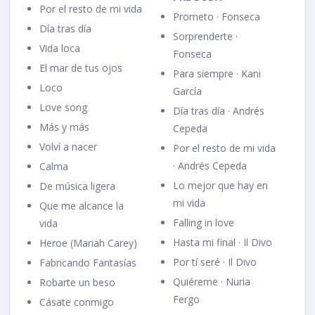
Por el resto de mi vida
Prometo · Fonseca
Día tras día
Sorprenderte ·
Vida loca
Fonseca
El mar de tus ojos
Para siempre · Kani
Loco
García
Love song
Día tras día · Andrés
Más y más
Cepeda
Volví a nacer
Por el resto de mi vida
· Andrés Cepeda
Calma
Lo mejor que hay en
De música ligera
mi vida
Que me alcance la
Falling in love
vida
Hasta mi final · Il Divo
Heroe (Mariah Carey)
Por tí seré · Il Divo
Fabricando Fantasías
Quiéreme · Nuria
Robarte un beso
Fergo
Cásate conmigo