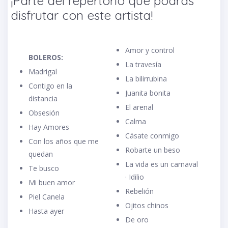
¡Parte del repertorio que podrás
disfrutar con este artista!
Amor y control
BOLEROS:
La travesía
Madrigal
La bilirrubina
Contigo en la
Juanita bonita
distancia
El arenal
Obsesión
Calma
Hay Amores
Cásate conmigo
Con los años que me
Robarte un beso
quedan
La vida es un carnaval
Te busco
· Idilio
Mi buen amor
Rebelión
Piel Canela
Ojitos chinos
Hasta ayer
De oro