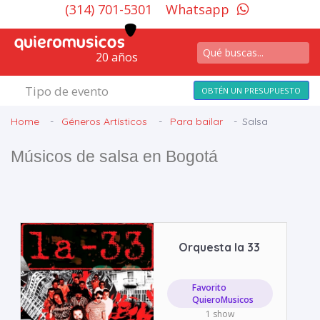
(314) 701-5301
Whatsapp
20 años
Tipo de evento
OBTÉN UN PRESUPUESTO
Home
Géneros Artísticos
Para bailar
Salsa
Músicos de salsa en Bogotá
Orquesta la 33
Favorito
QuieroMusicos
1 show