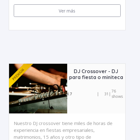
Ver más
DJ Crossover - DJ
para fiesta o miniteca
76
4.7
|
31
|
shows
Nuestro DJ crossover tiene miles de horas de
experiencia en fiestas empresariales,
matrimonios, 15 años y otro tipo de