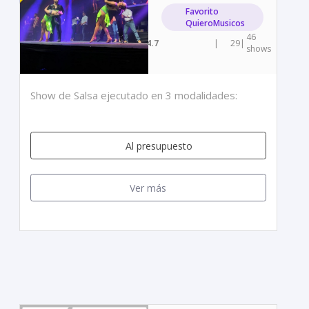
Favorito
QuieroMusicos
46
4.7
|
29
|
shows
Show de Salsa ejecutado en 3 modalidades:
Al presupuesto
Ver más