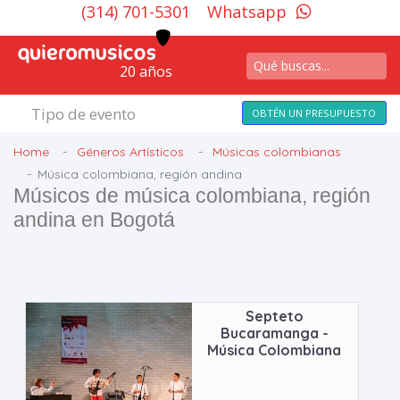
(314) 701-5301
Whatsapp
20 años
Tipo de evento
OBTÉN UN PRESUPUESTO
Home
Géneros Artísticos
Músicas colombianas
Música colombiana, región andina
Músicos de música colombiana, región
andina en Bogotá
Septeto
Bucaramanga -
Música Colombiana