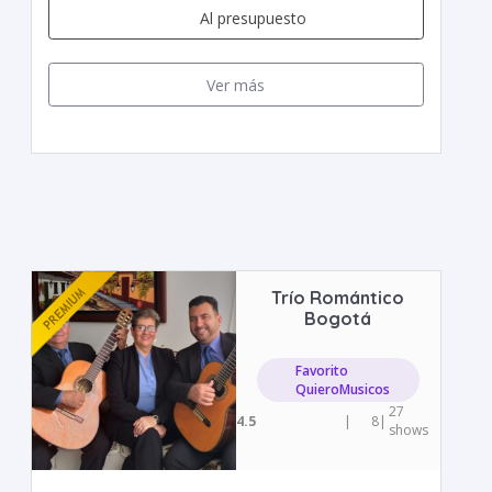
Al presupuesto
Ver más
Trío Romántico
Bogotá
Favorito
QuieroMusicos
27
4.5
|
8
|
shows