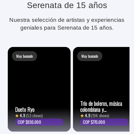
Serenata de 15 años
Nuestra selección de artistas y experiencias
geniales para Serenata de 15 años.
Muy buscado
Muy buscado
Trío de boleros, música
Dueto Ryo
colombiana y
lationamericana
★
4.9
(53 shows)
★
4.9
(194 shows)
COP $930.000
COP $770.000