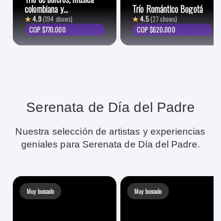
colombiana y
Trío Romántico Bogotá
lationamericana
★
4.9
(194 shows)
★
4.5
(27 shows)
COP $770.000
COP $620.000
Serenata de Día del Padre
Nuestra selección de artistas y experiencias
geniales para Serenata de Día del Padre.
Muy buscado
Muy buscado