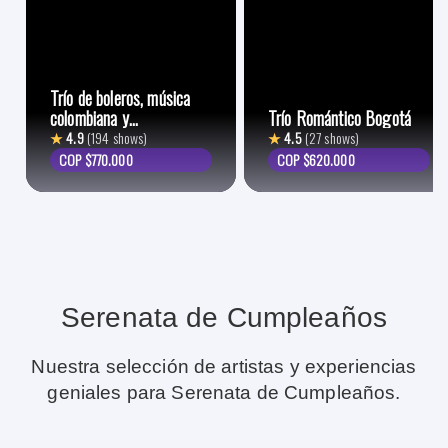
Trío de boleros, música
colombiana y
Trío Romántico Bogotá
lationamericana
★
4.9
(194 shows)
★
4.5
(27 shows)
COP $770.000
COP $620.000
Serenata de Cumpleaños
Nuestra selección de artistas y experiencias
geniales para Serenata de Cumpleaños.