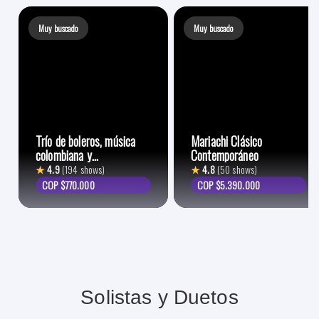
Muy buscado
Muy buscado
Trío de boleros, música
Mariachi Clásico
colombiana y
Contemporáneo
lationamericana
★
4.9
(194 shows)
★
4.8
(50 shows)
COP $770.000
COP $5.390.000
Solistas y Duetos