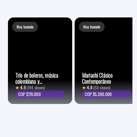
Muy buscado
Muy buscado
Trío de boleros, música
Mariachi Clásico
colombiana y
Contemporáneo
lationamericana
★
4.9
(194 shows)
★
4.8
(50 shows)
COP $770.000
COP $5.390.000