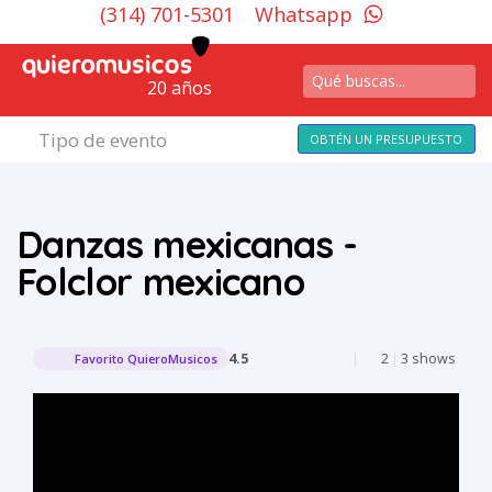
(314) 701-5301
Whatsapp
20 años
Tipo de evento
OBTÉN UN PRESUPUESTO
Danzas mexicanas -
Folclor mexicano
4.5
|
2
|
3 shows
Favorito QuieroMusicos