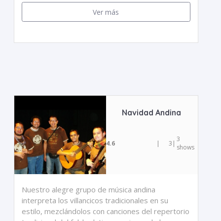
Ver más
Navidad Andina
3
4.6
|
3
|
shows
Nuestro alegre grupo de música andina
interpreta los villancicos tradicionales en su
estilo, mezclándolos con canciones del repertorio