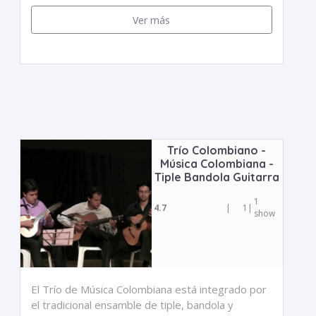
Ver más
Trío Colombiano -
Música Colombiana -
Tiple Bandola Guitarra
1
4.7
|
1
|
show
El Trío de Música Colombiana está integrado por
el tradicional ensamble de tiple, bandola y