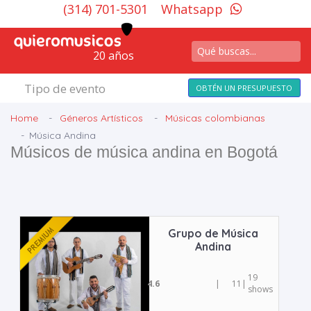
(314) 701-5301
Whatsapp
20 años
Tipo de evento
OBTÉN UN PRESUPUESTO
Home
Géneros Artísticos
Músicas colombianas
Música Andina
Músicos de música andina en Bogotá
Grupo de Música
Andina
19
4.6
|
11
|
shows