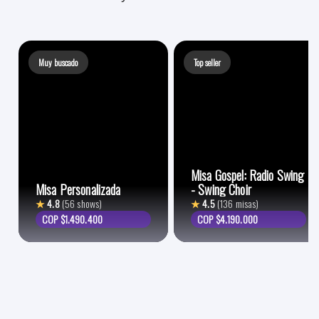
Muy buscado
Top seller
Misa Gospel: Radio Swing
Misa Personalizada
- Swing Choir
★
4.8
(56 shows)
★
4.5
(136 misas)
COP $1.490.400
COP $4.190.000