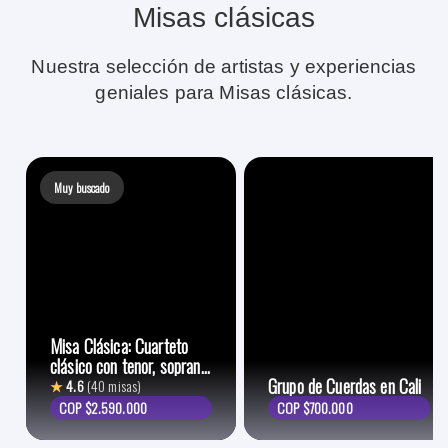
Misas clásicas
Nuestra selección de artistas y experiencias
geniales para Misas clásicas.
Muy buscado
Misa Clásica: Cuarteto
clásico con tenor, soprano
y piano
Grupo de Cuerdas en Cali
★
4.6
(40 misas)
COP $2.590.000
COP $700.000