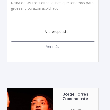
Reina de las trozuditas latinas que tenemos pata
gruesa, y corazón acolchado.
Al presupuesto
Ver más
Jorge Torres
Comendiante
1 show