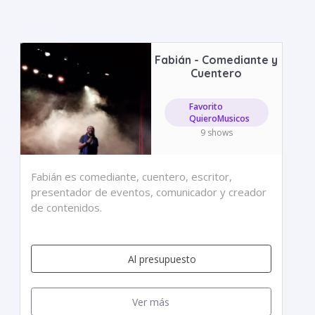
Fabián - Comediante y
Cuentero
Favorito
QuieroMusicos
9 shows
Fabián es comediante, cuentero, escritor,
presentador de eventos, comunicador y creador
de contenidos.
Al presupuesto
Ver más