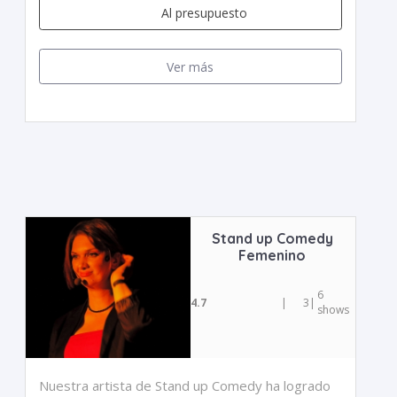
Al presupuesto
Ver más
Stand up Comedy
Femenino
6
4.7
|
3
|
shows
Nuestra artista de Stand up Comedy ha logrado