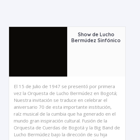
Show de Lucho
Bermúdez Sinfónico
El 15 de Julio de 1947 se presentó por primera
vez la Orquesta de Lucho Bermúdez en Bogotá;
Nuestra invitación se traduce en celebrar el
aniversario 70 de esta importante institución,
raíz musical de la cumbia que ha generado en el
mundo gran inspiración cultural. Fusión de la
Orquesta de Cuerdas de Bogotá y la Big Band de
Lucho Bermúdez bajo la dirección de su hija