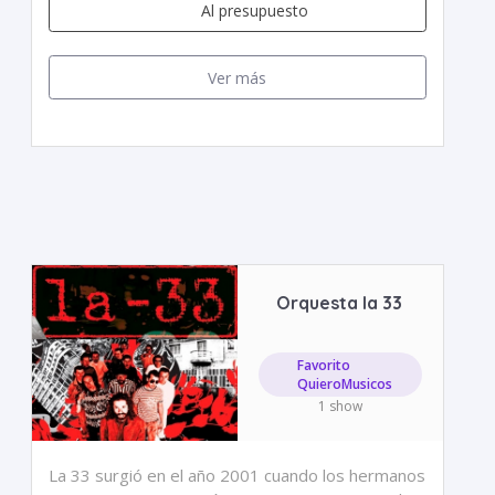
Al presupuesto
Ver más
Orquesta la 33
Favorito
QuieroMusicos
1 show
La 33 surgió en el año 2001 cuando los hermanos