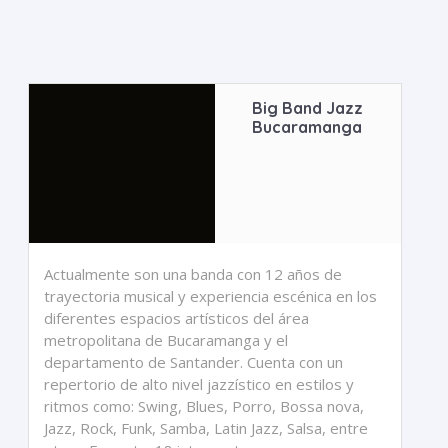
Big Band Jazz
Bucaramanga
Actualmente son una banda con 12 años de
trayectoria musical y experiencia escénica en los
diferentes espacios artísticos del área
metropolitana de Bucaramanga y el
departamento de Santander. Cuenta con un
repertorio de alto nivel jazzístico en estilos y
ritmos como: Swing, Blues, Porro, Bossa nova,
Jazz, Rock, Funk, Samba, Latin Jazz, Salsa, entre