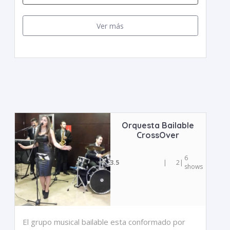
Ver más
Orquesta Bailable
CrossOver
6
3.5
|
2
|
shows
El grupo musical bailable esta conformado por