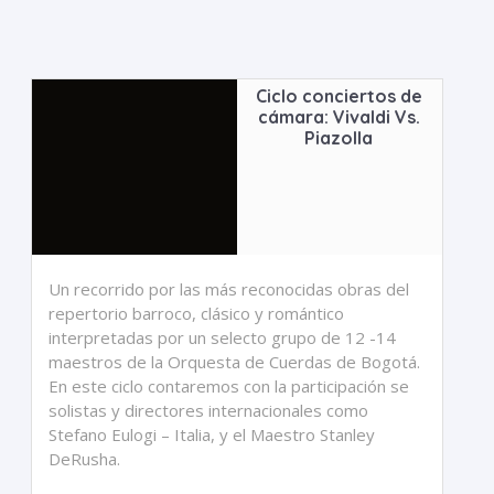
Ciclo conciertos de
cámara: Vivaldi Vs.
Piazolla
Un recorrido por las más reconocidas obras del
repertorio barroco, clásico y romántico
interpretadas por un selecto grupo de 12 -14
maestros de la Orquesta de Cuerdas de Bogotá.
En este ciclo contaremos con la participación se
solistas y directores internacionales como
Stefano Eulogi – Italia, y el Maestro Stanley
DeRusha.