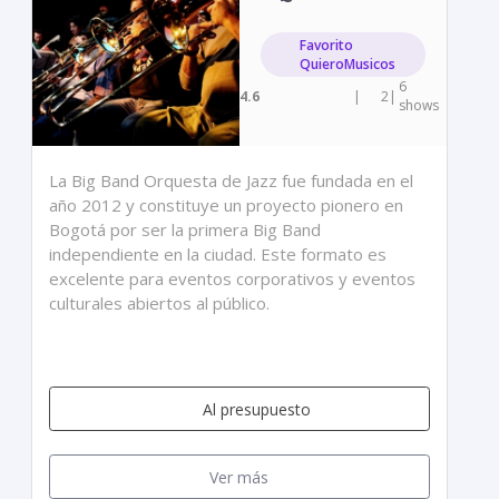
Favorito
QuieroMusicos
6
4.6
|
2
|
shows
La Big Band Orquesta de Jazz fue fundada en el
año 2012 y constituye un proyecto pionero en
Bogotá por ser la primera Big Band
independiente en la ciudad. Este formato es
excelente para eventos corporativos y eventos
culturales abiertos al público.
Al presupuesto
Ver más