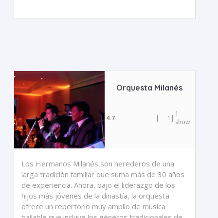
Orquesta Milanés
1
4.7
|
1
|
show
Los Hermanos Milanés son herederos de una
larga tradición familiar que suma más de 30 años
de experiencia. Ahora, bajo el liderazgo de los
hijos más jóvenes de la dinastía, la orquesta
ofrece un repertorio muy amplio de música
bailable que incluye los géneros tradicionales de