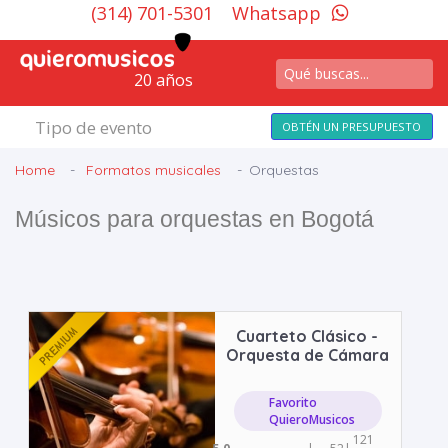
(314) 701-5301
Whatsapp
20 años
Tipo de evento
OBTÉN UN PRESUPUESTO
Home
Formatos musicales
Orquestas
Músicos para orquestas en Bogotá
Cuarteto Clásico -
Orquesta de Cámara
Favorito
QuieroMusicos
121