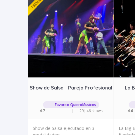
Show de Salsa - Pareja Profesional
La 
Favorito QuieroMusicos
4.7
|
29
|
46 shows
4.6
Show de Salsa ejecutado en 3
La Big 
modalidades:
fundada