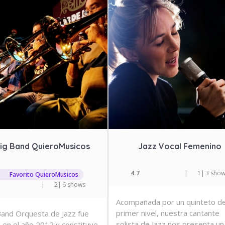
Big Band QuieroMusicos
Jazz Vocal Femenino
4.7
|
1
|
3 sho
Favorito QuieroMusicos
|
2
|
6 shows
Acompañada por un quinteto d
primer nivel, nuestra cantante
Band Orquesta de Jazz fue
solista de Jazz nos presenta un
 en el año 2012 y constituye