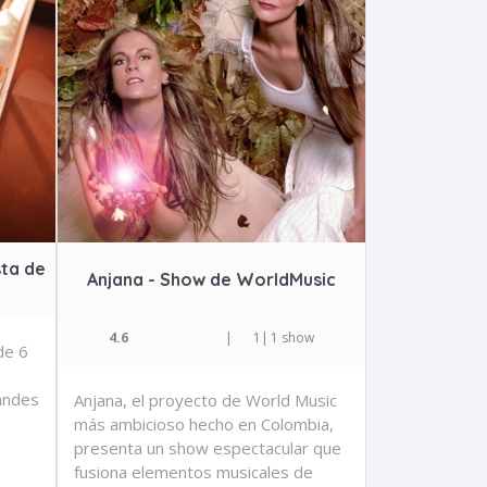
sta de
Anjana - Show de WorldMusic
4.6
|
1
|
1 show
de 6
randes
Anjana, el proyecto de World Music
más ambicioso hecho en Colombia,
presenta un show espectacular que
fusiona elementos musicales de