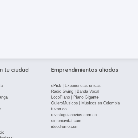
n tu ciudad
Emprendimientos aliados
la
ePick | Experiencias únicas
Radio Swing | Banda Vocal
anga
LocoPiano | Piano Gigante
QuieroMusicos | Músicos en Colombia
a
tuvan.co
revistaguianovias.com.co
sinfoniavital.com
ideodromo.com
cio