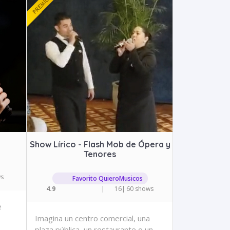
Show Lírico - Flash Mob de Ópera y
Tenores
ws
Favorito QuieroMusicos
4.9
|
16
|
60 shows
e
Imagina un centro comercial, una
plaza pública, un restaurante o un