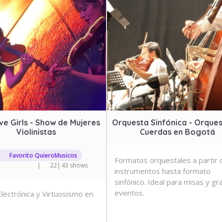
ve Girls - Show de Mujeres
Orquesta Sinfónica - Orque
Violinistas
Cuerdas en Bogotá
Favorito QuieroMusicos
Formatos orquestales a partir 
|
22
|
43 shows
instrumentos hasta formato
sinfónico. Ideal para misas y g
eventos.
Electrónica y Virtuosismo en