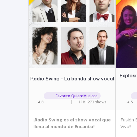
Explosi
Radio Swing - La banda show vocal
Favorito QuieroMusicos
4.8
|
118
|
273 shows
4.5
¡Radio Swing es el show vocal que
Fusión 
llena al mundo de Encanto!
Vivo!!