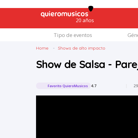
20 años
Tipo de eventos
Géne
Home
Shows de alto impacto
Show de Salsa - Pare
4.7
|
2
Favorito QuieroMusicos