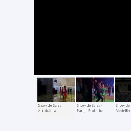
Show de Salsa
Show de Salsa ·
Show de 
Acrobática
Pareja Profesional
Medellín