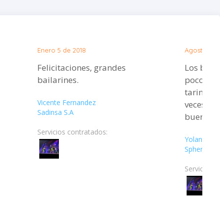
Enero 5 de 2018
Agosto 30 
Felicitaciones, grandes
Los baila
bailarines.
poco de d
tarima y 
Vicente Fernandez
veces. E
Sadinsa S.A
bueno.
Servicios contratados:
Yolanda Su
Sphera Pro
Servicios c