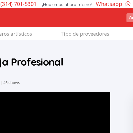
(314) 701-5301
Whatsapp
¡Hablemos ahora mismo!
ros artísticos
Tipo de proveedores
ja Profesional
9
|
46 shows