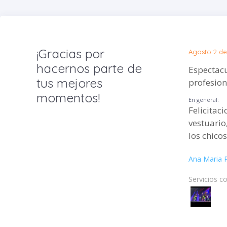
¡Gracias por
Agosto 2 de
hacernos parte de
Espectacula
tus mejores
profesiona
momentos!
En general:
Felicitaci
vestuario,
los chico
Ana Maria 
Servicios c