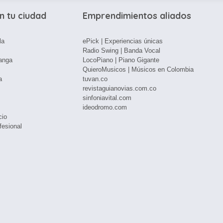
n tu ciudad
Emprendimientos aliados
la
ePick | Experiencias únicas
Radio Swing | Banda Vocal
anga
LocoPiano | Piano Gigante
QuieroMusicos | Músicos en Colombia
a
tuvan.co
revistaguianovias.com.co
sinfoniavital.com
ideodromo.com
cio
fesional