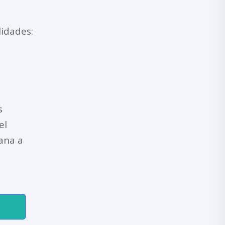
idades:
s
el
cana a