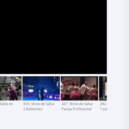
Salsa en
818. Show de Salsa ·
427. Show de Salsa ·
282. Show de Sals
2 Bailarines
Pareja Profesional
7 parejas