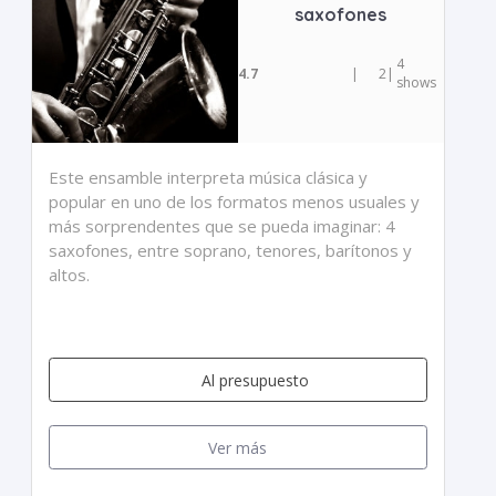
saxofones
4
4.7
|
2
|
shows
Este ensamble interpreta música clásica y
popular en uno de los formatos menos usuales y
más sorprendentes que se pueda imaginar: 4
saxofones, entre soprano, tenores, barítonos y
altos.
Al presupuesto
Ver más