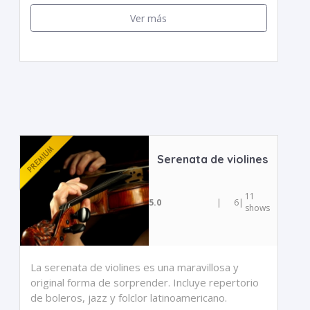
Ver más
Serenata de violines
11
5.0
|
6
|
shows
La serenata de violines es una maravillosa y
original forma de sorprender. Incluye repertorio
de boleros, jazz y folclor latinoamericano.