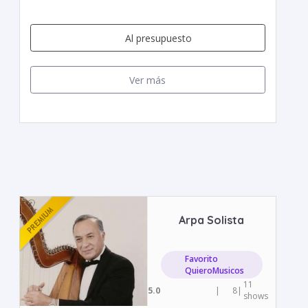
Al presupuesto
Ver más
Arpa Solista
Favorito
QuieroMusicos
11
5.0
|
8
|
shows