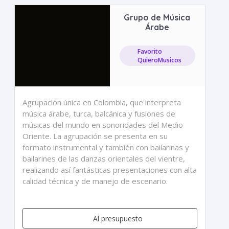
Grupo de Música
Árabe
Favorito
QuieroMusicos
Agrupación única en Colombia, que interpreta
música árabe, turca, balcánica y fusiones de
músicas del mundo en sonoridades del Medio
Oriente. La agrupación se presenta en su
formato instrumental y también con bailarinas y
bailarines de las danzas orientales del vientre,
realizando así fantásticas presentaciones con alta
calidad técnica y de manejo de escenario.
Al presupuesto