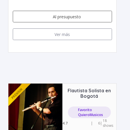
Al presupuesto
Ver más
Flautista Solista en
Bogotá
Favorito
QuieroMusicos
18
4.7
|
6
|
shows