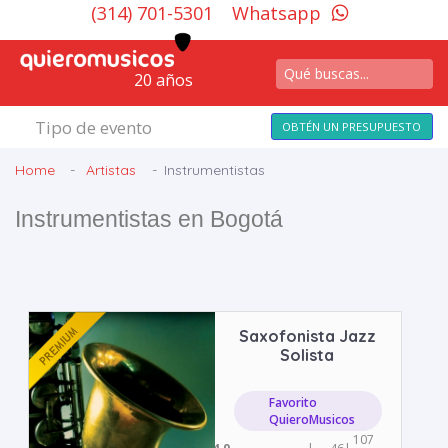
(314) 701-5301
Whatsapp
20 años
Tipo de evento
OBTÉN UN PRESUPUESTO
Home
Artistas
Instrumentistas
Instrumentistas en Bogotá
Saxofonista Jazz
Solista
Favorito
QuieroMusicos
107