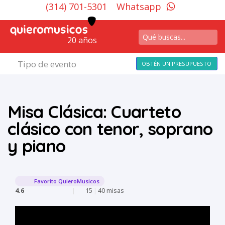
(314) 701-5301
Whatsapp
20 años
Tipo de evento
OBTÉN UN PRESUPUESTO
Misa Clásica: Cuarteto
clásico con tenor, soprano
y piano
Favorito QuieroMusicos
4.6
|
15
|
40 misas