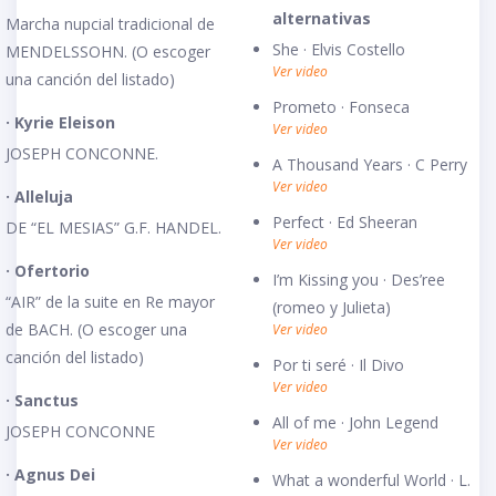
alternativas
Marcha nupcial tradicional de
She · Elvis Costello
MENDELSSOHN. (O escoger
Ver video
una canción del listado)
Prometo · Fonseca
· Kyrie Eleison
Ver video
JOSEPH CONCONNE.
A Thousand Years · C Perry
Ver video
· Alleluja
Perfect · Ed Sheeran
DE “EL MESIAS” G.F. HANDEL.
Ver video
· Ofertorio
I’m Kissing you · Des’ree
“AIR” de la suite en Re mayor
(romeo y Julieta)
de BACH. (O escoger una
Ver video
canción del listado)
Por ti seré · Il Divo
Ver video
· Sanctus
All of me · John Legend
JOSEPH CONCONNE
Ver video
· Agnus Dei
What a wonderful World · L.