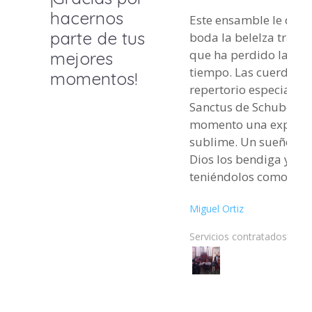
hacernos
Este ensamble le dio 
parte de tus
boda la belelza trasc
que ha perdido la mis
mejores
tiempo. Las cuerdas, v
momentos!
repertorio especialme
Sanctus de Schubert, h
momento una experie
sublime. Un sueño cu
Dios los bendiga y qu
teniéndolos como
instrumento de su Bell
Miguel Ortiz
gracias por acompaña
Servicios contratados: