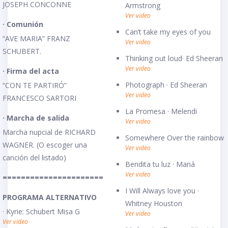
JOSEPH CONCONNE
Armstrong
Ver video
· Comunión
Can’t take my eyes of you
“AVE MARIA” FRANZ
Ver video
SCHUBERT.
Thinking out loud· Ed Sheeran
Ver video
· Firma del acta
Photograph · Ed Sheeran
“CON TE PARTIRÓ”
Ver video
FRANCESCO SARTORI
La Promesa · Melendi
· Marcha de salida
Ver video
Marcha nupcial de RICHARD
Somewhere Over the rainbow
WAGNER. (O escoger una
Ver video
canción del listado)
Bendita tu luz · Maná
Ver video
======================
I Will Always love you ·
PROGRAMA ALTERNATIVO
Whitney Houston
· Kyrie: Schubert Misa G
Ver video
Ver video