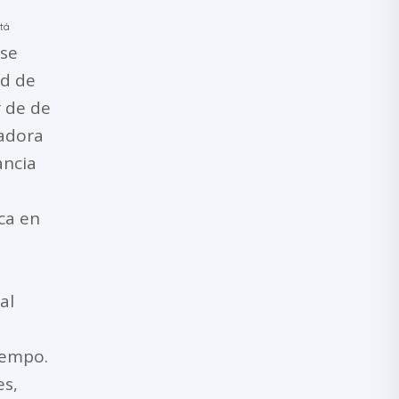
tá
 se
ad de
r de de
vadora
ancia
ca en
al
iempo.
s,