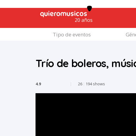
20 años
Tipo de eventos
Géne
Trío de boleros, mús
4.9
|
26
|
194 shows