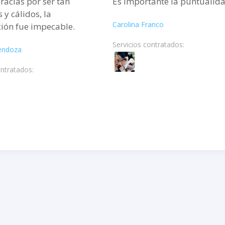
acias por ser tan
Es importante la puntualida
 y cálidos, la
Carolina Franco
ión fue impecable.
Servicios contratados:
endoza
ontratados: