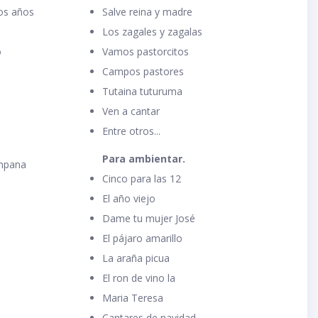
os años
Salve reina y madre
o
Los zagales y zagalas
o
Vamos pastorcitos
Campos pastores
Tutaina tuturuma
Ven a cantar
Entre otros...
Para ambientar.
mpana
Cinco para las 12
El año viejo
Dame tu mujer José
El pájaro amarillo
La araña picua
El ron de vino la
Maria Teresa
Cantares de navidad