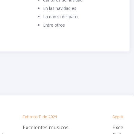
En las navidad es
La danza del pato
Entre otros
Febrero 11 de 2024
Septiembre
Excelentes musicos.
Excelente