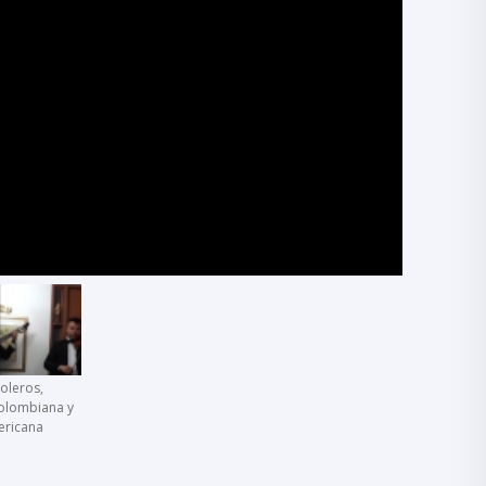
boleros,
olombiana y
ericana