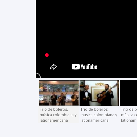
Trío de boleros,
Trío de boleros,
Trío de 
música colombiana y
música colombiana y
música c
lationamericana
lationamericana
lationam