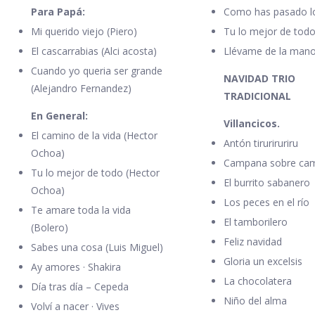
Para Papá:
Como has pasado l
Mi querido viejo (Piero)
Tu lo mejor de tod
El cascarrabias (Alci acosta)
Llévame de la man
Cuando yo queria ser grande
NAVIDAD TRIO
(Alejandro Fernandez)
TRADICIONAL
En General:
Villancicos.
El camino de la vida (Hector
Antón tiruriruriru
Ochoa)
Campana sobre ca
Tu lo mejor de todo (Hector
El burrito sabanero
Ochoa)
Los peces en el río
Te amare toda la vida
El tamborilero
(Bolero)
Feliz navidad
Sabes una cosa (Luis Miguel)
Gloria un excelsis
Ay amores · Shakira
La chocolatera
Día tras día – Cepeda
Niño del alma
Volví a nacer · Vives