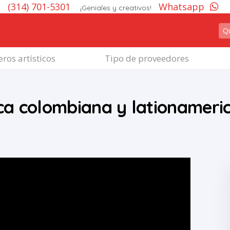
(314) 701-5301
Whatsapp
¡Geniales y creativos!
ros artísticos
Tipo de proveedores
ica colombiana y lationamer