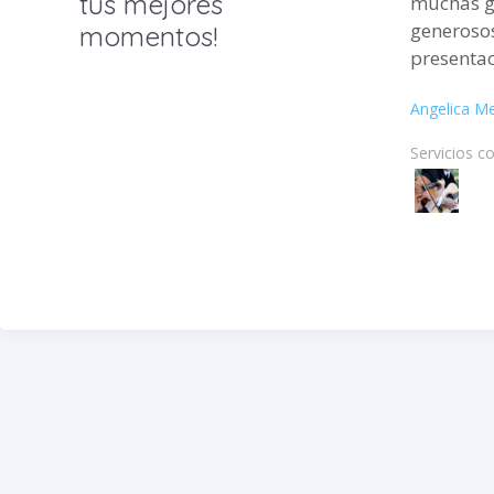
tus mejores
muchas gr
generosos
momentos!
presentac
Angelica M
Servicios c