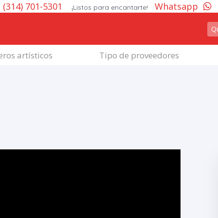
(314) 701-5301
Whatsapp
¡Listos para encantarte!
ros artísticos
Tipo de proveedores
á