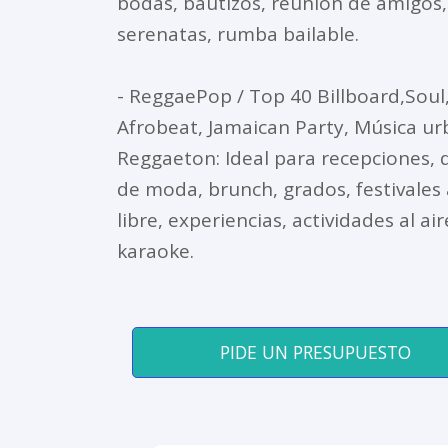
bodas, bautizos, reunión de amigos,
serenatas, rumba bailable.
- ReggaePop / Top 40 Billboard,Soul
Afrobeat, Jamaican Party, Música ur
Reggaeton: Ideal para recepciones, d
de moda, brunch, grados, festivales 
libre, experiencias, actividades al air
karaoke.
PIDE UN PRESUPUESTO