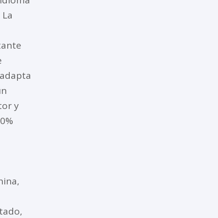
 La
tante
e
 adapta
un
tor y
00%
nina,
tado,