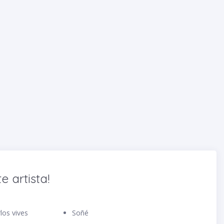
e artista!
sus ojos Carlos vives
Soñé