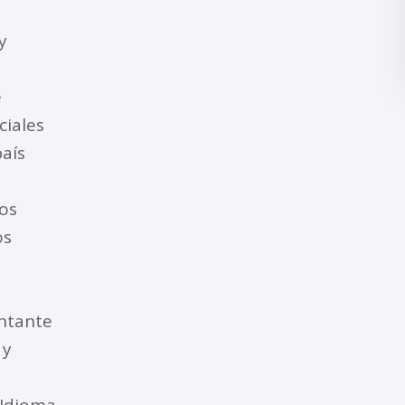
y
e
ciales
aís
,
tos
os
entante
 y
(Idioma