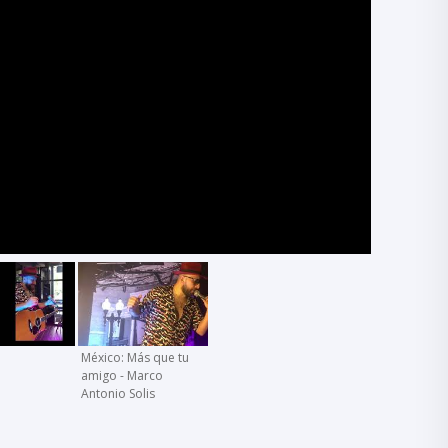
México: Más que tu
amigo - Marco
Antonio Solis