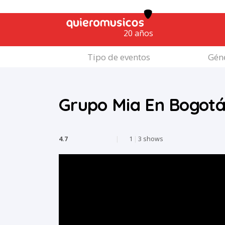
20 años
Tipo de eventos
Géne
Grupo Mia En Bogot
4.7
|
1
|
3 shows