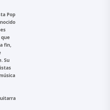
sta Pop
onocido
tes
 que
 fin,
e
e. Su
istas
música
uitarra