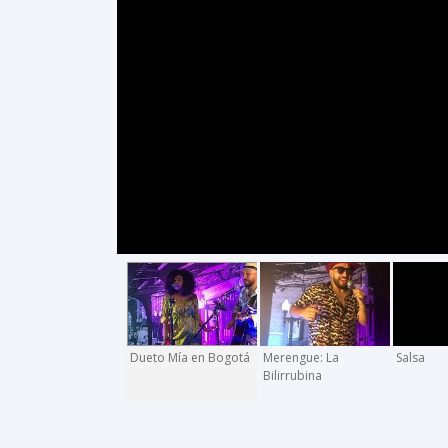
Dueto Mía en Bogotá
Merengue: La
Salsa
Bilirrubina