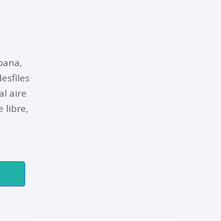
,
bana,
esfiles
al aire
e libre,