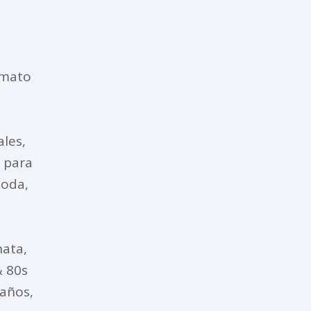
rmato
ales,
l para
moda,
hata,
& 80s
eaños,