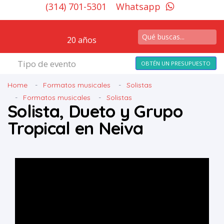
(314) 701-5301
Whatsapp
20 años
Tipo de evento
OBTÉN UN PRESUPUESTO
Home
Formatos musicales
Solistas
Formatos musicales
Solistas
Solista, Dueto y Grupo
Tropical en Neiva