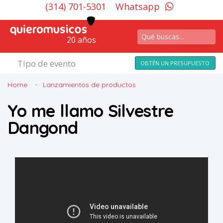
(314) 701-5301
Whatsapp
20 años
Tipo de evento
OBTÉN UN PRESUPUESTO
Home
Lanzamientos de productos
Yo me llamo Silvestre
Dangond