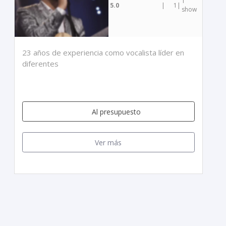
1
5.0
|
1
|
show
23 años de experiencia como vocalista líder en
diferentes
Al presupuesto
Ver más