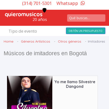
(314) 701-5301
Whatsapp
20 años
Tipo de evento
OBTÉN UN PRESUPUESTO
Home
Géneros Artísticos
Otros géneros
Imitadores
Músicos de imitadores en Bogotá
Yo me llamo Silvestre
Dangond