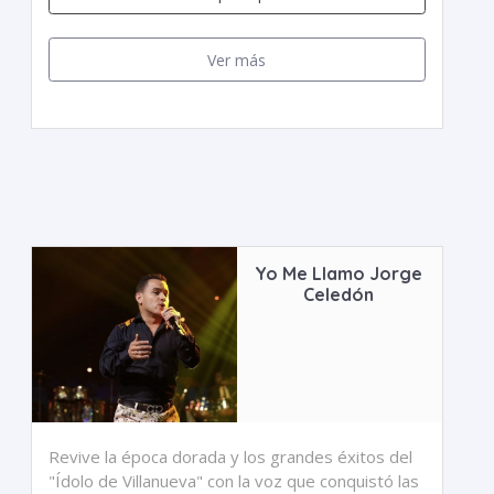
Ver más
Yo Me Llamo Jorge
Celedón
Revive la época dorada y los grandes éxitos del
"Ídolo de Villanueva" con la voz que conquistó las