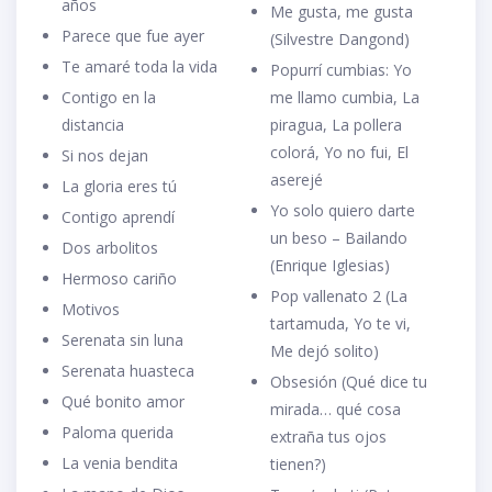
años
Me gusta, me gusta
Parece que fue ayer
(Silvestre Dangond)
Te amaré toda la vida
Popurrí cumbias: Yo
Contigo en la
me llamo cumbia, La
distancia
piragua, La pollera
colorá, Yo no fui, El
Si nos dejan
aserejé
La gloria eres tú
Yo solo quiero darte
Contigo aprendí
un beso – Bailando
Dos arbolitos
(Enrique Iglesias)
Hermoso cariño
Pop vallenato 2 (La
Motivos
tartamuda, Yo te vi,
Serenata sin luna
Me dejó solito)
Serenata huasteca
Obsesión (Qué dice tu
Qué bonito amor
mirada… qué cosa
Paloma querida
extraña tus ojos
La venia bendita
tienen?)