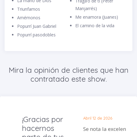
La mano de Dios
Traga’o de ti (Peter
Manjarrés)
Triunfamos
Me enamora (Juanes)
Amémonos
El camino de la vida
Popurrí Juan Gabriel
Popurrí pasodobles
Mira la opinión de clientes que han
contratado este show.
¡Gracias por
Abril 12 de 2026
hacernos
Se nota la excelencia.
parte de tus