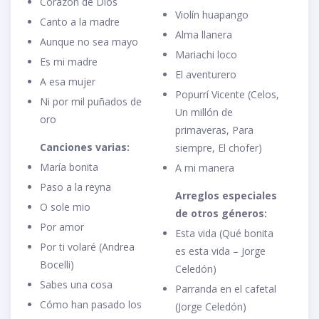
Corazón de Dios
Violín huapango
Canto a la madre
Alma llanera
Aunque no sea mayo
Mariachi loco
Es mi madre
El aventurero
A esa mujer
Popurrí Vicente (Celos,
Ni por mil puñados de
Un millón de
oro
primaveras, Para
Canciones varias:
siempre, El chofer)
María bonita
A mi manera
Paso a la reyna
Arreglos especiales
O sole mio
de otros géneros:
Por amor
Esta vida (Qué bonita
Por ti volaré (Andrea
es esta vida – Jorge
Bocelli)
Celedón)
Sabes una cosa
Parranda en el cafetal
Cómo han pasado los
(Jorge Celedón)