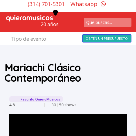
(314) 701-5301
Whatsapp
20 años
Tipo de evento
OBTÉN UN PRESUPUESTO
Mariachi Clásico
Contemporáneo
Favorito QuieroMusicos
4.8
|
30
|
50 shows