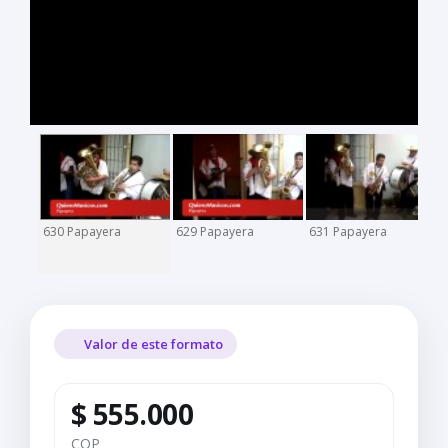
630 Papayera
629 Papayera
631 Papayera
Valor de este formato
$ 555.000
COP