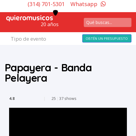
(314) 701-5301
Whatsapp
20 años
Tipo de evento
OBTÉN UN PRESUPUESTO
Papayera - Banda
Pelayera
4.8
|
25
|
37 shows