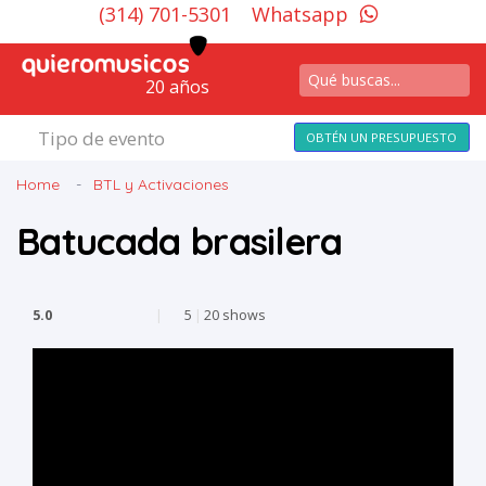
(314) 701-5301
Whatsapp
20 años
Tipo de evento
OBTÉN UN PRESUPUESTO
Home
BTL y Activaciones
Batucada brasilera
5.0
|
5
|
20 shows