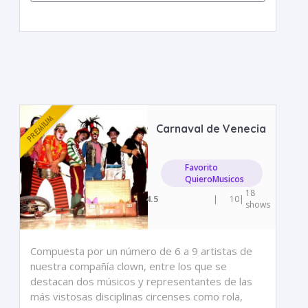
Carnaval de Venecia
Favorito
QuieroMusicos
18
4.5
|
10
|
shows
Compuesta por un número de 6 a 9 artistas de
nuestra compañía clown, entre los que se
destacan dos músicos y representantes de las
más vistosas disciplinas circenses como rola,