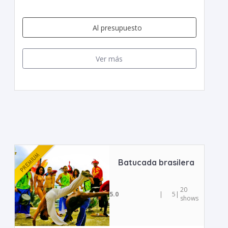
Al presupuesto
Ver más
Batucada brasilera
20
5.0
|
5
|
shows