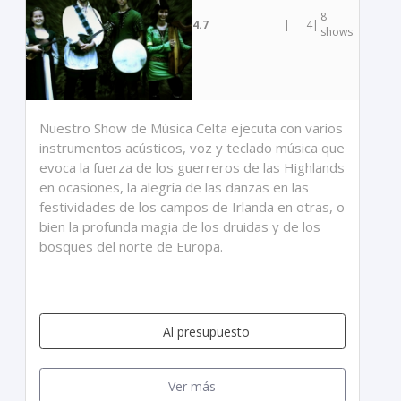
8
4.7
|
4
|
shows
Nuestro Show de Música Celta ejecuta con varios
instrumentos acústicos, voz y teclado música que
evoca la fuerza de los guerreros de las Highlands
en ocasiones, la alegría de las danzas en las
festividades de los campos de Irlanda en otras, o
bien la profunda magia de los druidas y de los
bosques del norte de Europa.
Al presupuesto
Ver más