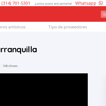
(314) 701-5301
Whatsapp
¡Listos para encantarte!
ros artísticos
Tipo de proveedores
rranquilla
6
|
168 shows