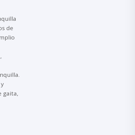
quilla
os de
amplio
,
quilla.
 y
 gaita,