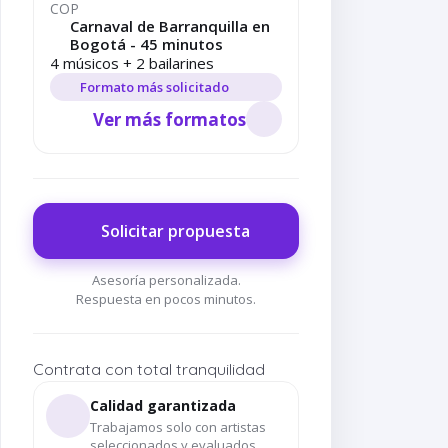
COP
Carnaval de Barranquilla en
Bogotá - 45 minutos
4 músicos + 2 bailarines
Formato más solicitado
Ver más formatos
Solicitar propuesta
Asesoría personalizada.
Respuesta en pocos minutos.
ón
Folclor Caribe -
Show Carnaval de
Contrata con total tranquilidad
Carnaval de
Barranquilla - Gaitas
Barranquilla
y tambores
Calidad garantizada
Trabajamos solo con artistas
seleccionados y evaluados