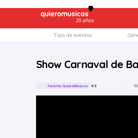
20 años
Tipo de eventos
Géne
Show Carnaval de Ba
4.6
|
9
Favorito QuieroMusicos