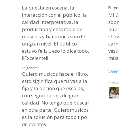
La puesta en escena, la
En general:
interacción con el público, la
Mi única 
calidad interpretativa, la
sobre el 
producción y ensamble de
hubiera 
musicos y bailarines son de
show de m
un gran nivel. El público
carnaval
estuvo feliz... eso lo dice todo.
vestiment
!!Excelente!!
músicos.
En general:
Valentina F
Quiero musicos hace el filtro,
esto siginifica que tú vas a la
Servicios c
fija y la opción que escojas,
con seguridad es de gran
calidad. No tengo que buscar
en otra parte, Quieromusicos
es la solución para todo tipo
de eventos.