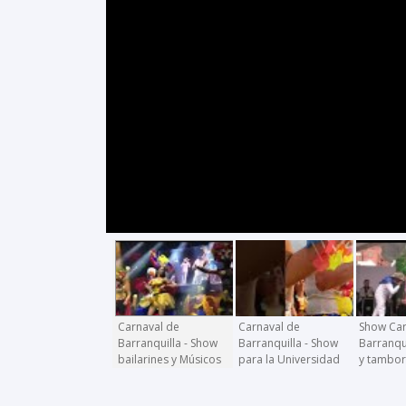
Carnaval de
Carnaval de
Show Car
Barranquilla - Show
Barranquilla - Show
Barranqui
bailarines y Músicos
para la Universidad
y tambo
Militar Nueva
Granada