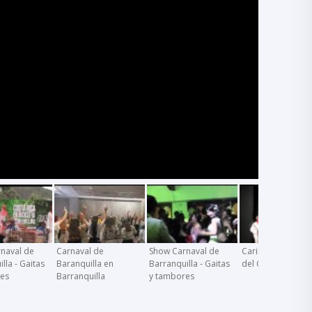
naval de
Carnaval de
Show Carnaval de
Caribe - La Canci
lla - Gaitas
Baranquilla en
Barranquilla - Gaitas
del Carnaval
res
Barranquilla
y tambores