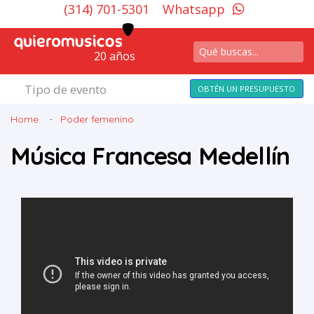
(314) 701-5301
Whatsapp
20 años
Tipo de evento
OBTÉN UN PRESUPUESTO
Home
Poder femenino
Música Francesa Medellín