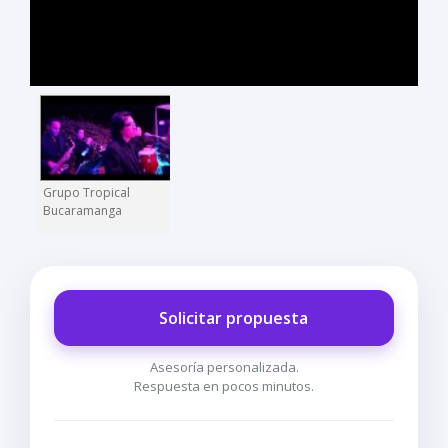
Grupo Tropical
Bucaramanga
Solicitar propuesta
Asesoría personalizada.
Respuesta en pocos minutos.