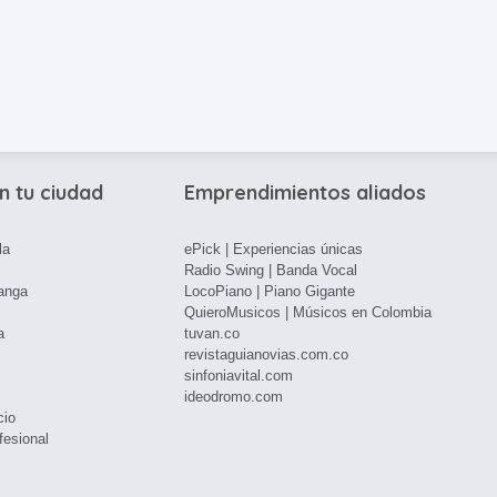
n tu ciudad
Emprendimientos aliados
la
ePick | Experiencias únicas
Radio Swing | Banda Vocal
anga
LocoPiano | Piano Gigante
QuieroMusicos | Músicos en Colombia
a
tuvan.co
revistaguianovias.com.co
sinfoniavital.com
ideodromo.com
cio
fesional