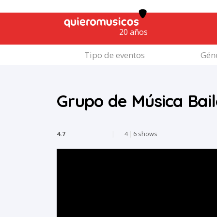
20 años
Tipo de eventos
Géne
Grupo de Música Bai
4.7
|
4
|
6 shows