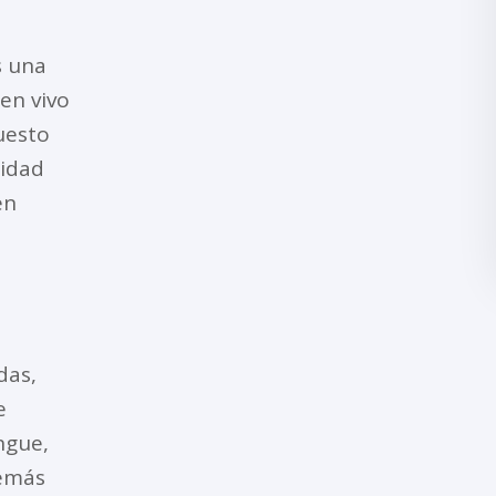
s una
en vivo
puesto
lidad
en
das,
e
ngue,
demás