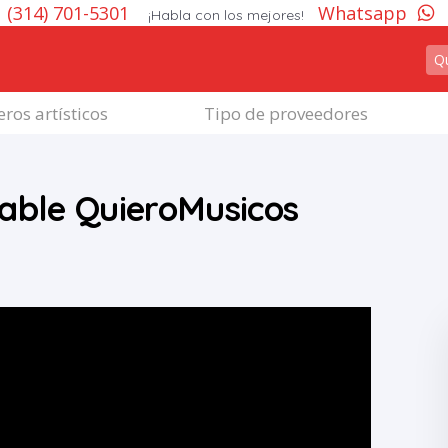
(314) 701-5301
Whatsapp
¡Habla con los mejores!
ros artísticos
Tipo de proveedores
lable QuieroMusicos