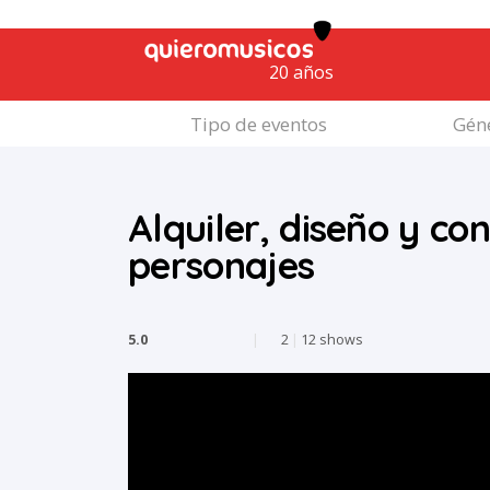
20 años
Tipo de eventos
Géne
Alquiler, diseño y co
personajes
5.0
|
2
|
12 shows