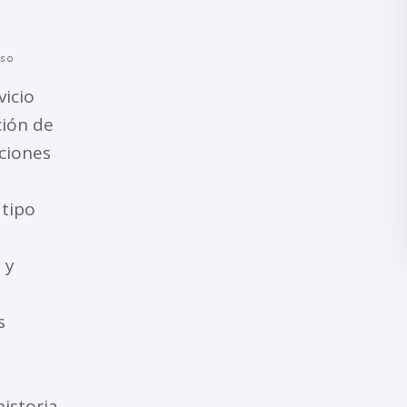
s o
icio
ción de
ciones
 tipo
 y
s
historia