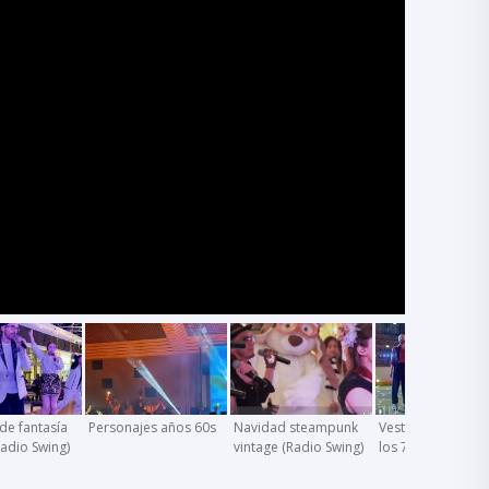
de fantasía
Personajes años 60s
Navidad steampunk
Vestuario retro d
Radio Swing)
vintage (Radio Swing)
los 70s (Radio Sw