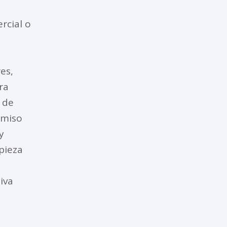
rcial o
es,
ra
 de
omiso
y
pieza
iva