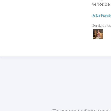
verlos de
aliados d
Erika Puent
creativas.
Servicios c