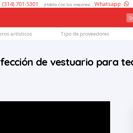
(314) 701-5301
Whatsapp
¡Habla con los mejores!
ros artísticos
Tipo de proveedores
nfección de vestuario para te