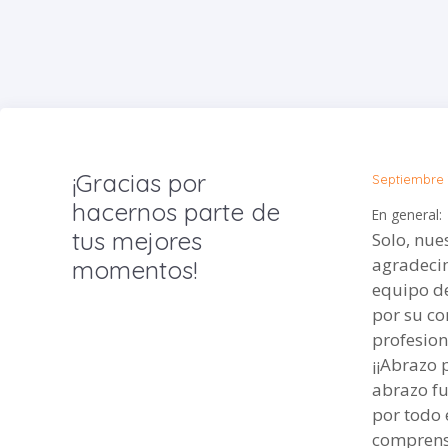
¡Gracias por
Septiembre 
hacernos parte de
En general:
tus mejores
Solo, nue
agradecim
momentos!
equipo d
por su c
profesio
¡¡Abrazo par
abrazo fu
por todo 
comprensi