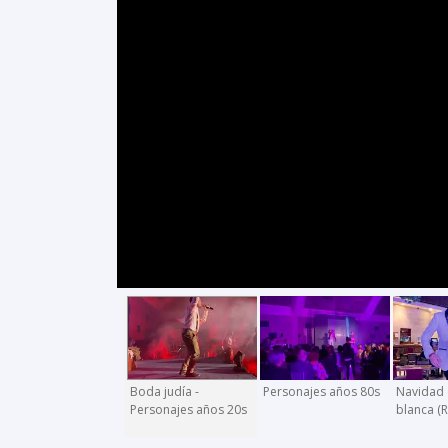
Boda judía -
Personajes años 80s
Navidad 
Personajes años 20s
blanca (