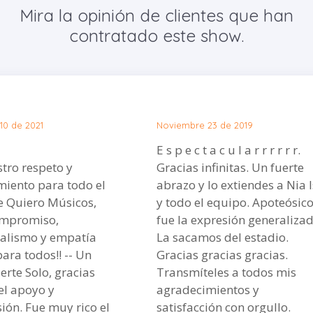
Mira la opinión de clientes que han
contratado este show.
10 de 2021
Noviembre 23 de 2019
E s p e c t a c u l a r r r r r r.
stro respeto y
Gracias infinitas. Un fuerte
iento para todo el
abrazo y lo extiendes a Nia 
e Quiero Músicos,
y todo el equipo. Apoteósico
ompromiso,
fue la expresión generalizad
nalismo y empatía
La sacamos del estadio.
a todos!! -- Un
Gracias gracias gracias.
erte Solo, gracias
Transmíteles a todos mis
el apoyo y
agradecimientos y
ón. Fue muy rico el
satisfacción con orgullo.