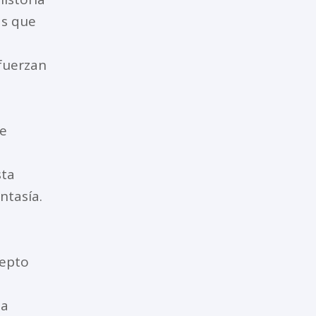
as que
fuerzan
e
sta
ntasía.
cepto
da