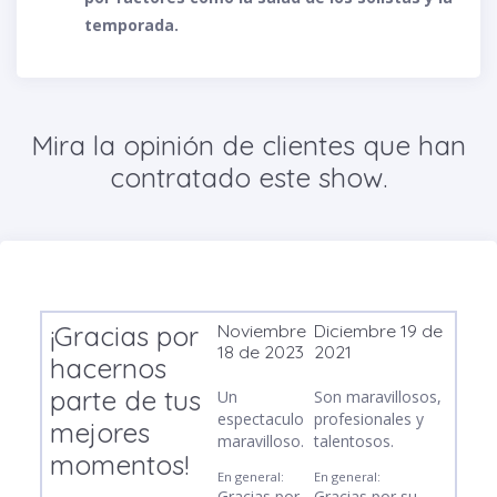
temporada.
Mira la opinión de clientes que han
contratado este show.
¡Gracias por
Noviembre
Diciembre 19 de
D
18 de 2023
2021
hacernos
Mu
parte de tus
Un
Son maravillosos,
En
espectaculo
profesionales y
mejores
R
maravilloso.
talentosos.
ci
momentos!
ve
En general:
En general:
Gracias por
Gracias por su