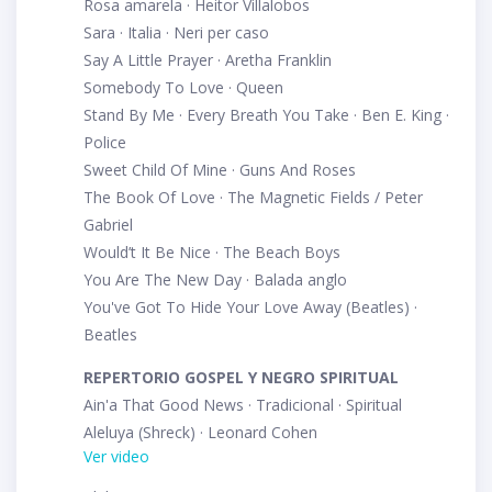
Rosa amarela · Heitor Villalobos
Sara · Italia · Neri per caso
Say A Little Prayer · Aretha Franklin
Somebody To Love · Queen
Stand By Me · Every Breath You Take · Ben E. King ·
Police
Sweet Child Of Mine · Guns And Roses
The Book Of Love · The Magnetic Fields / Peter
Gabriel
Would’t It Be Nice · The Beach Boys
You Are The New Day · Balada anglo
You've Got To Hide Your Love Away (Beatles) ·
Beatles
REPERTORIO GOSPEL Y NEGRO SPIRITUAL
Ain'a That Good News · Tradicional · Spiritual
Aleluya (Shreck) · Leonard Cohen
Ver video