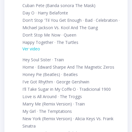
Cuban Pete (Banda sonora The Mask)
Day O · Harry Belafonte
Don't Stop 'Til You Get Enough · Bad · Celebration ·
Michael Jackson Vs. Kool And The Gang
Don’t Stop Me Now · Queen
Happy Together · The Turtles
Ver video
Hey Soul Sister · Train
Home · Edward Sharpe And The Magnetic Zeros
Honey Pie (Beatles) · Beatles
I've Got Rhythm · George Gershwin
I'll Take Sugar in My Coffe·O · Tradicional 1900
Love is All Around · The Troggs
Marry Me (Remix Version) · Train
My Girl · The Temptations
New York (Remix Version) · Alicia Keys Vs. Frank
Sinatra