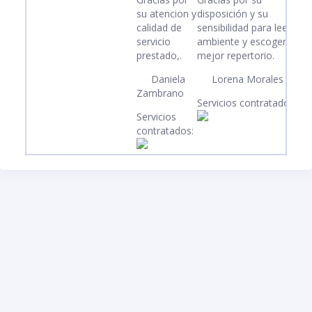
me
su atencion y
disposición y su
ex
calidad de
sensibilidad para leer el
servicio
ambiente y escoger el
prestado,.
mejor repertorio.
Se
Daniela
Lorena Morales
Zambrano
Servicios contratados:
Servicios
contratados: