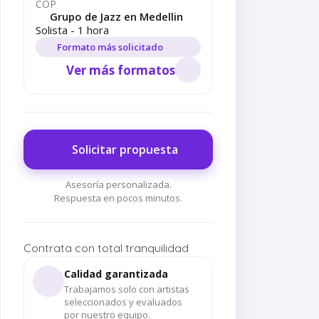
COP
Grupo de Jazz en Medellin
Solista - 1 hora
Formato más solicitado
Ver más formatos
Solicitar propuesta
Asesoría personalizada.
Respuesta en pocos minutos.
Contrata con total tranquilidad
Dueto Clarinete y Dj
Dueto Saxofon y
Acordeonista Solista
Vio
en
con Pistas en
Acordeón con Pistas
con Pistas en
Pi
Calidad garantizada
Medellín
en Medellín
Medellín
Trabajamos solo con artistas
seleccionados y evaluados
por nuestro equipo.