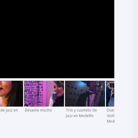
 de Jazz en
Bésame mucho
Trío y cuarteto de
Dueto Saxofon y
Jazz en Medellín
Violín con Pistas 
Medellín