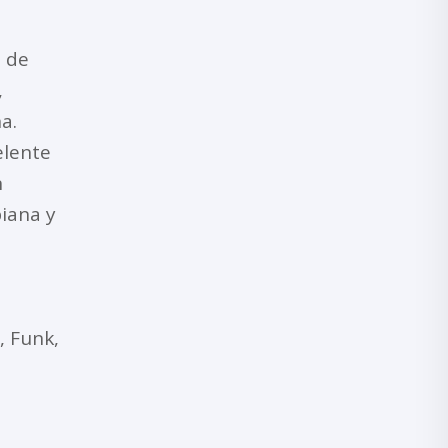
o de
,
a.
elente
n
iana y
, Funk,