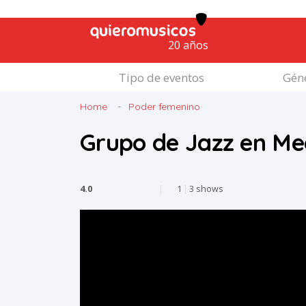
20 años
Tipo de eventos
Géne
Home
Poder femenino
Grupo de Jazz en Me
4.0
|
1
|
3 shows