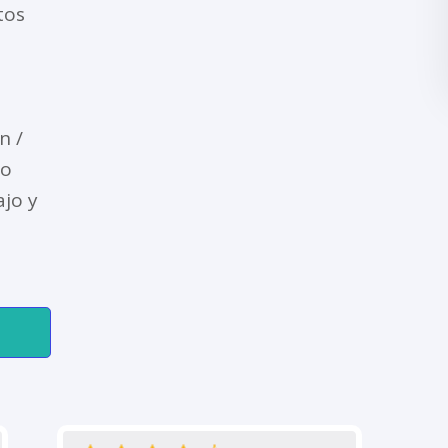
tos
n /
to
ajo y