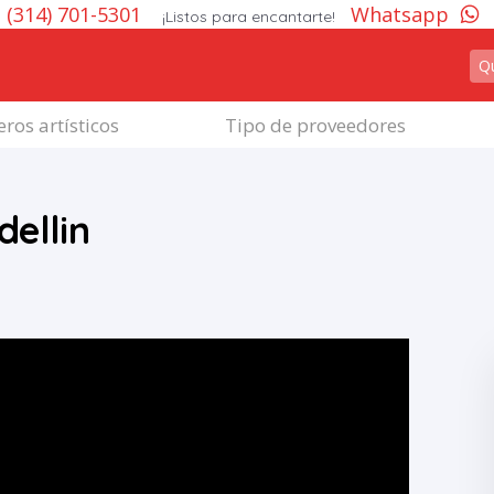
(314) 701-5301
Whatsapp
¡Listos para encantarte!
ros artísticos
Tipo de proveedores
dellin