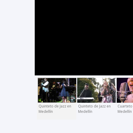
Quinteto de Jazz en
Quinteto de Jazz en
Cuarteto
Medellín
Medellín
Medellín