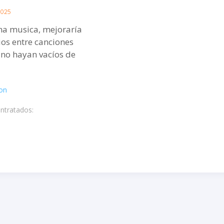
2025
a musica, mejoraría
ios entre canciones
no hayan vacíos de
on
ontratados: