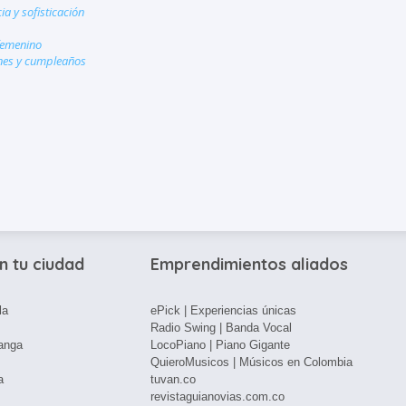
ia y sofisticación
femenino
nes y cumpleaños
n tu ciudad
Emprendimientos aliados
la
ePick | Experiencias únicas
Radio Swing | Banda Vocal
anga
LocoPiano | Piano Gigante
QuieroMusicos | Músicos en Colombia
a
tuvan.co
revistaguianovias.com.co