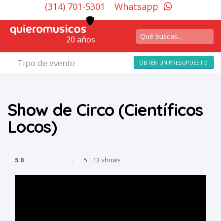
(314) 701-5301
Whatsapp
20 años
Tipo de evento
OBTÉN UN PRESUPUESTO
Show de Circo (Científicos
Locos)
5.0
|
5
|
13 shows